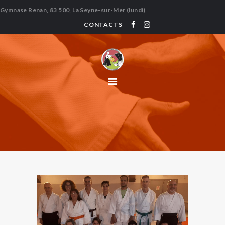
Gymnase Renan, 83 500, La Seyne-sur-Mer (lundi)
CONTACTS
ACCUEIL
QUI SOMMES-NOUS
PRATIQUE
GALERIE
BIBLIOTHÈQUE –
LIENS
ÉVÉNEMENTS
CONTACTS