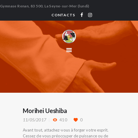
Gymnase Renan, 83 500, La Seyne-sur-Mer (lundi)
CONTACTS
ACCUEIL
QUI SOMMES-NOUS
PRATIQUE
GALERIE
BIBLIOTHÈQUE –
LIENS
ÉVÉNEMENTS
CONTACTS
Morihei Ueshiba
11/05/2017
410
0
Avant tout, attachez-vous à forger votre esprit.
Cessez de vous préoccuper de puissance ou de